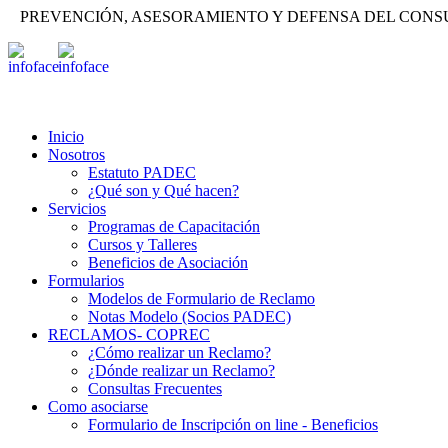
PREVENCIÓN, ASESORAMIENTO Y DEFENSA DEL CON
Inicio
Nosotros
Estatuto PADEC
¿Qué son y Qué hacen?
Servicios
Programas de Capacitación
Cursos y Talleres
Beneficios de Asociación
Formularios
Modelos de Formulario de Reclamo
Notas Modelo (Socios PADEC)
RECLAMOS- COPREC
¿Cómo realizar un Reclamo?
¿Dónde realizar un Reclamo?
Consultas Frecuentes
Como asociarse
Formulario de Inscripción on line - Beneficios