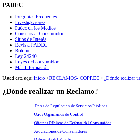
PADEC
Preguntas Frecuentes
Investigaciones
Padec en los Medios
Consejos al Consumidor
Sitios de Interés
Revista PADEC
Boletin
Ley 24240
Leyes del consumidor
Más Información
Usted está aquí:
Inicio
>
RECLAMOS- COPREC
>
¿Dónde realizar 
¿Dónde realizar un Reclamo?
E
ntes de Regulación de Servicios Públicos
Otros Organismos de Control
Oficinas Públicas de Defensa del Consumidor
Asociaciones de Consumidores
Defensoría del Pueblo