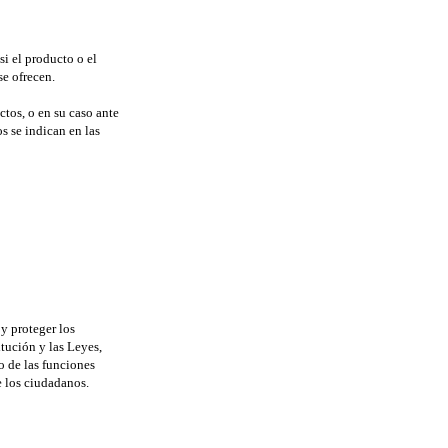
si el producto o el
se ofrecen.
ctos, o en su caso ante
s se indican en las
y proteger los
tución y las Leyes,
o de las funciones
e los ciudadanos.