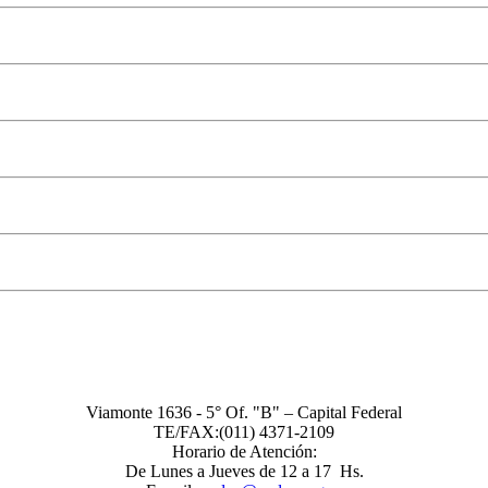
onsumidores PADEC - Registro Nacional de Asociaciones de Con
Viamonte 1636 - 5° Of. "B" – Capital Federal
TE/FAX:(011) 4371-2109
Horario de Atención:
De Lunes a Jueves de 12 a 17 Hs.