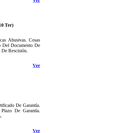
Ver
10 Ter)
icas Abusivas. Cosas
ido Del Documento De
 De Rescisión.
Ver
tificado De Garantía.
 Plazo De Garantía.
.
Ver