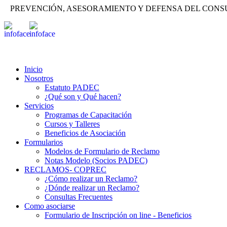
PREVENCIÓN, ASESORAMIENTO Y DEFENSA DEL CON
Inicio
Nosotros
Estatuto PADEC
¿Qué son y Qué hacen?
Servicios
Programas de Capacitación
Cursos y Talleres
Beneficios de Asociación
Formularios
Modelos de Formulario de Reclamo
Notas Modelo (Socios PADEC)
RECLAMOS- COPREC
¿Cómo realizar un Reclamo?
¿Dónde realizar un Reclamo?
Consultas Frecuentes
Como asociarse
Formulario de Inscripción on line - Beneficios