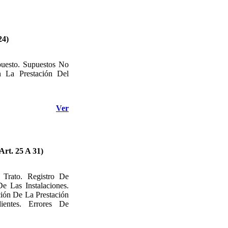
24)
puesto. Supuestos No
n La Prestación Del
Ver
Art. 25 A 31)
 Trato. Registro De
e Las Instalaciones.
ión De La Prestación
ientes. Errores De