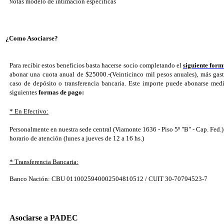
otas modelo de intimación específicas
N
¿Como Asociarse?
Para recibir estos beneficios basta hacerse socio completando el
siguiente form
abonar una cuota anual de $25000.-(Veinticinco mil pesos anuales), más gast
caso de depósito o transferencia bancaria. Este importe puede abonarse medi
siguientes
formas de pago:
* En Efectivo:
Personalmente en nuestra sede central (Viamonte 1636 - Piso 5º "B" - Cap. Fed.)
horario de atención (lunes a jueves de 12 a 16 hs.)
* Transferencia Bancaria:
Banco Nación: CBU 0110025940002504810512 / CUIT 30-70794523-7
Asociarse a PADEC